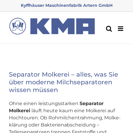
Zum
Kyffhäuser Maschinenfabrik Artern GmbH
Inhalt
springen
Separator Molkerei – alles, was Sie
über moderne Milchseparatoren
wissen müssen
Ohne einen leistungsstarken
Separator
Molkerei
läuft heute kaum eine Molkerei auf
Hoch­touren. Ob Rohmilchentrahmung, Molke­
klärung oder Bakterien­­abscheidung –
Tellerseparatoren trennen Feststoffe und